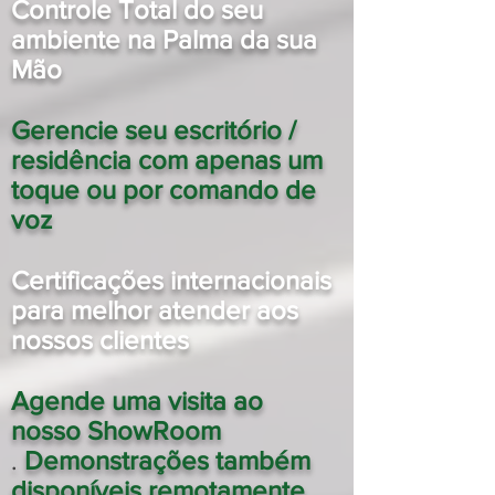
Controle Total do seu
ambiente na Palma da sua
Mão
Gerencie seu escritório /
residência com apenas um
toque ou por comando de
voz
Certificações internacionais
para melhor atender aos
nossos clientes
Agende uma visita ao
nosso ShowRoom
.
Demonstrações também
disponíveis
​ remotamente