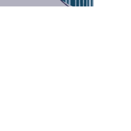
Quadcomm
9 de jun. de 2023
1 min de leitura
Você sabe como nossos
ouvidos recebem os sons?
O processo de audição inicia com a captação