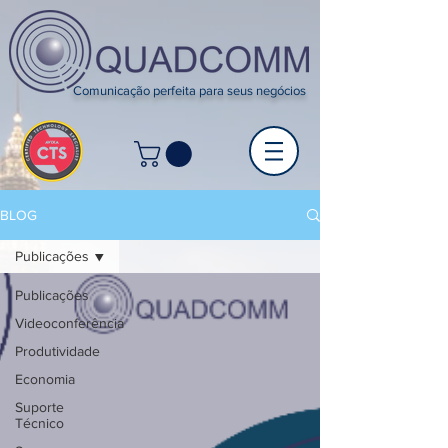
Comunicação perfeita para seus negócios
BLOG
Publicações
Publicações
Videoconferência
Produtividade
Economia
Suporte
Técnico