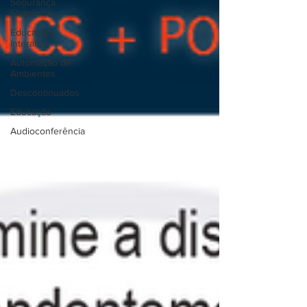
Segurança
Eletrônica
Educação
Interativa
Automação de
Ambientes
Descontinuados
Educação
Audioconferência