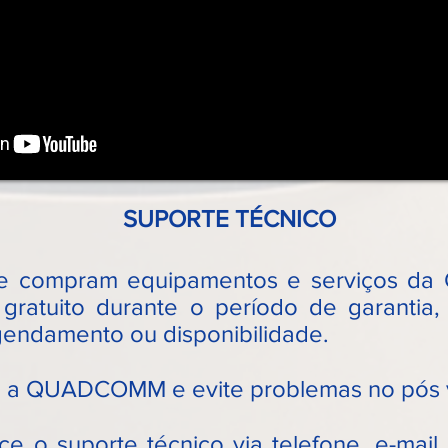
SUPORTE TÉCNICO
que compram equipamentos e serviços 
gratuito durante o período de garantia,
gendamento ou disponibilidade.
m a QUADCOMM e evite problemas no pós 
o suporte técnico via telefone, e-mail 