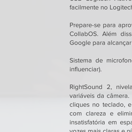
facilmente no Logitec
Prepare-se para apro
CollabOS. Além diss
Google para alcançar 
Sistema de microfo
influenciar).
RightSound 2, nivel
variáveis da câmera.
cliques no teclado, 
com clareza e elimi
insatisfatória em es
vozes mais claras e ní