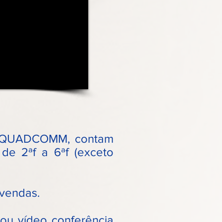
da QUADCOMM, contam
 de 2ªf a 6ªf (exceto
vendas.
ou vídeo conferência