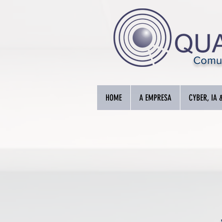
Comun
HOME
A EMPRESA
CYBER, IA 