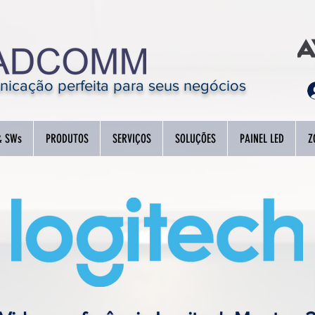
icação perfeita para seus negócios
& SWs
PRODUTOS
SERVIÇOS
SOLUÇÕES
PAINEL LED
Z