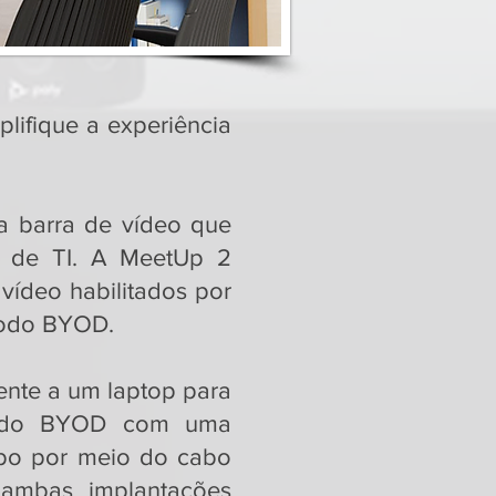
lifique a experiência
a barra de vídeo que
es de TI. A MeetUp 2
vídeo habilitados por
modo BYOD.
ente a um laptop para
modo BYOD com uma
bo por meio do cabo
 ambas implantações