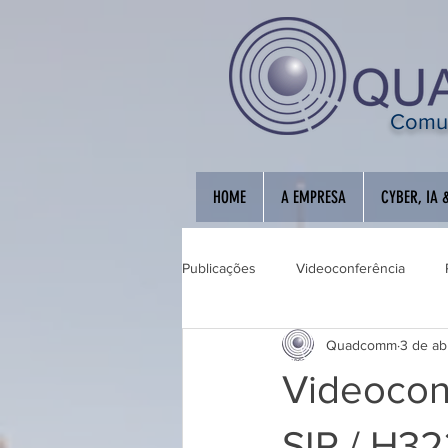
Comun
HOME
A EMPRESA
CYBER, IA 
Publicações
Videoconferência
Quadcomm
3 de ab
Educação Interativa
Automação
Videocon
SIP / H32