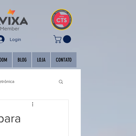
Login
OOM
BLOG
LOJA
CONTATO
etrônica
rência
para