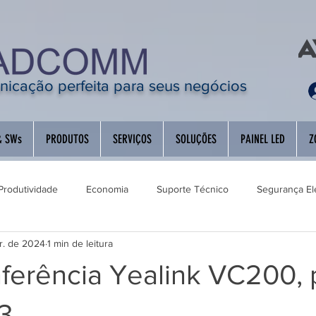
icação perfeita para seus negócios
& SWs
PRODUTOS
SERVIÇOS
SOLUÇÕES
PAINEL LED
Z
Produtividade
Economia
Suporte Técnico
Segurança El
r. de 2024
1 min de leitura
 de Ambientes
Descontinuados
Educação
Audioconfe
ferência Yealink VC200, 
3