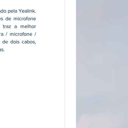
o pela Yealink. 
s de microfone 
traz a melhor 
 / microfone / 
 de dois cabos, 
s.