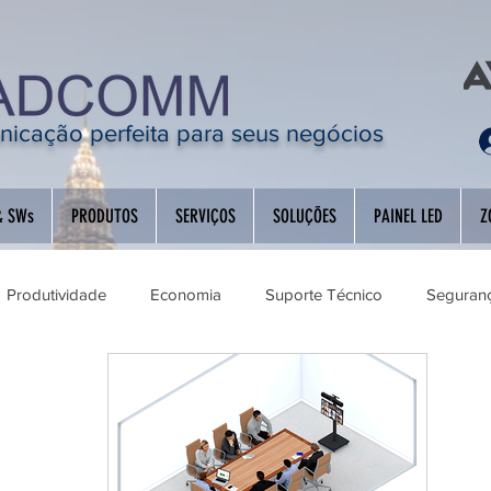
icação perfeita para seus negócios
& SWs
PRODUTOS
SERVIÇOS
SOLUÇÕES
PAINEL LED
Z
Produtividade
Economia
Suporte Técnico
Seguranç
ão de Ambientes
Descontinuados
Educação
Audioc