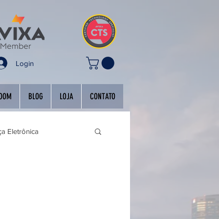
Login
OOM
BLOG
LOJA
CONTATO
a Eletrônica
onferência