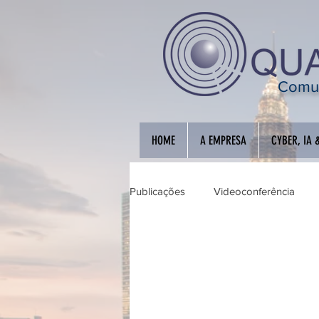
Comun
HOME
A EMPRESA
CYBER, IA 
Publicações
Videoconferência
Educação Interativa
Automaç