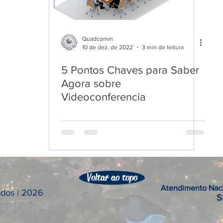
Quadcomm
10 de dez. de 2022
3 min de leitura
5 Pontos Chaves para Saber
Agora sobre
Videoconferencia
Voltar ao topo
Atendimento Naci
vados | 2026
S