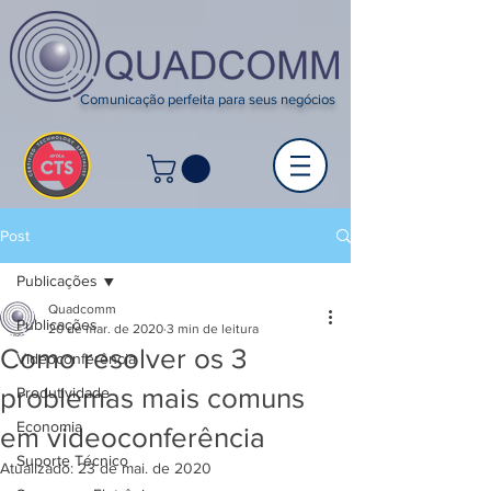
Comunicação perfeita para seus negócios
Post
Publicações
Quadcomm
Publicações
20 de mar. de 2020
3 min de leitura
Como resolver os 3
Videoconferência
problemas mais comuns
Produtividade
Economia
em videoconferência
Suporte Técnico
Atualizado:
23 de mai. de 2020