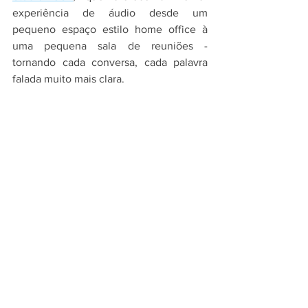
experiência de áudio desde um 
pequeno espaço estilo home office à 
uma pequena sala de reuniões - 
tornando cada conversa, cada palavra 
falada muito mais clara.
O 
Polycom Studio USB
 rompe a barreira 
do som, fornecendo a mais incrível 
qualidade de som, mas também redefine 
a categoria servindo para utilização na 
maioria das plataformas de 
videoconferência do mercado, 
potencializando o uso do seu 
computador para a sua colaboração em 
grupo e trazendo facilidade as suas 
reuniões. 